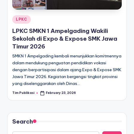
Posted
LPKC
in
LPKC SMKN 1 Ampelgading Wakili
Sekolah di Expo & Expose SMK Jawa
Timur 2026
SMKN 1 Ampelgading kembali menunjukkan komitmennya
dalam mendukung penguatan pendidikan vokasi
dengan berpartisipasi dalam ajang Expo & Expose SMK
Jawa Timur 2026. Kegiatan bergengsi tingkat provinsi
yang diselenggarakan oleh Dinas…
Tim Publikasi
February 23, 2026
Posted
by
Search