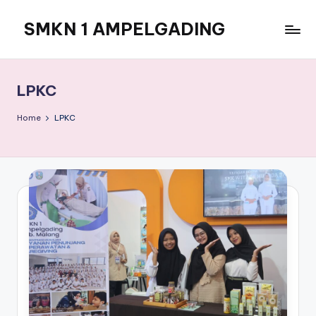
SMKN 1 AMPELGADING
Skip
to
Karakter
content
Mulia,
Sinergi,
LPKC
Adaptif,
Kekeluargaan,
Home
LPKC
dan
Berwawasan
Lingkungan